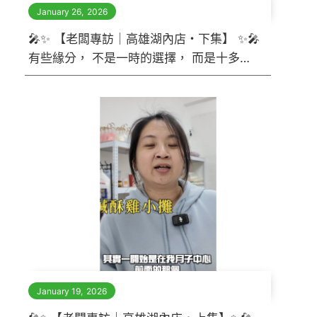
January 26
,
2026
🎤✨ 【老闆專訪｜高雄湖內店・下集】 ✨🎤
有些緣分， 不是一時的選擇， 而是十多年
的累積。
January 19
,
2026