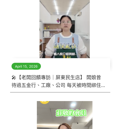
April 15
,
2026
🎤【老闆回饋專訪｜屏東民生店】 闆娘曾
待過五金行、工廠、公司 每天被時間綁住
⏰ 直到某天滑手機看到我們 沒有多想——
只因一句話 她決定加盟。