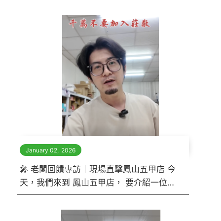
點。 後來，他主動來找我們聊加盟
January 02
,
2026
🎤 老闆回饋專訪｜現場直擊鳳山五甲店 今
天，我們來到 鳳山五甲店， 要介紹一位讓
人一眼就記住的—— 👉 前身做「蝦×電
商」的帥氣老闆