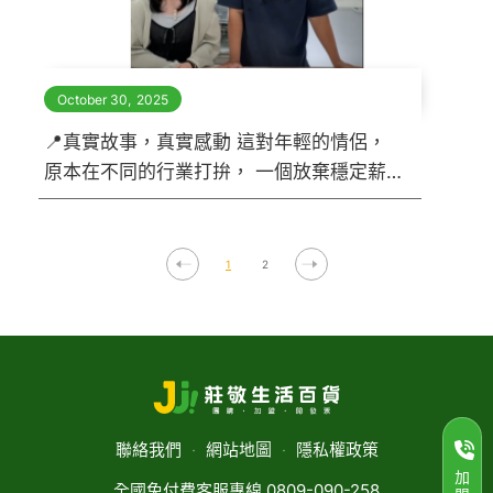
October 30
,
2025
📍真實故事，真實感動 這對年輕的情侶，
原本在不同的行業打拚， 一個放棄穩定薪
水、 一個放下熟悉環境， 南漂到台中北區
重新開始。 但他們選擇了莊敬團購， 不是
因為輕鬆， 而是因為在這裡，看見了「成
1
2
長」的可能。
聯絡我們
‧
網站地圖
‧
隱私權政策
加
全國免付費客服專線 0809-090-258