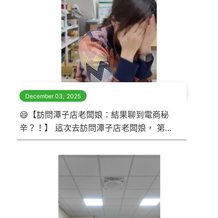
December 03
,
2025
😄【訪問潭子店老闆娘：結果聊到電商秘
辛？！】 這次去訪問潭子店老闆娘， 第一
眼就看到她那雙「會笑的眼睛」， 整個人
超有活力、超親切～ 原本只是想請她分享
一下開店的回饋心得。 結果——