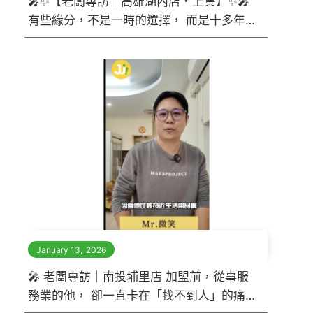
🎤✨【老闆專訪｜高雄湖內店・上集】✨🎤
有些緣分，不是一時的選擇， 而是十多年
的累積。 他，是買了 10 多年的團友...
January 13
,
2026
🎤 老闆專訪｜南投埔里店 加盟前，從事服
務業的他， 卻一直卡在「找不到人」的痛